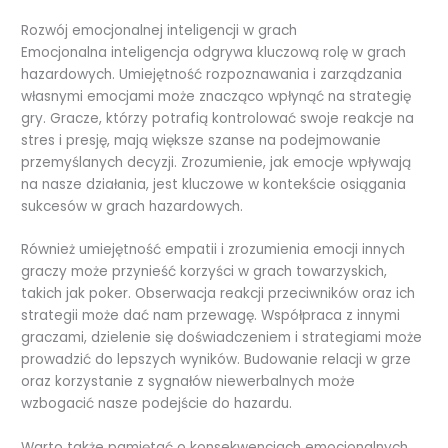
Rozwój emocjonalnej inteligencji w grach
Emocjonalna inteligencja odgrywa kluczową rolę w grach
hazardowych. Umiejętność rozpoznawania i zarządzania
własnymi emocjami może znacząco wpłynąć na strategię
gry. Gracze, którzy potrafią kontrolować swoje reakcje na
stres i presję, mają większe szanse na podejmowanie
przemyślanych decyzji. Zrozumienie, jak emocje wpływają
na nasze działania, jest kluczowe w kontekście osiągania
sukcesów w grach hazardowych.
Również umiejętność empatii i zrozumienia emocji innych
graczy może przynieść korzyści w grach towarzyskich,
takich jak poker. Obserwacja reakcji przeciwników oraz ich
strategii może dać nam przewagę. Współpraca z innymi
graczami, dzielenie się doświadczeniem i strategiami może
prowadzić do lepszych wyników. Budowanie relacji w grze
oraz korzystanie z sygnałów niewerbalnych może
wzbogacić nasze podejście do hazardu.
Warto także pamiętać o konsekwencjach emocjonalnych