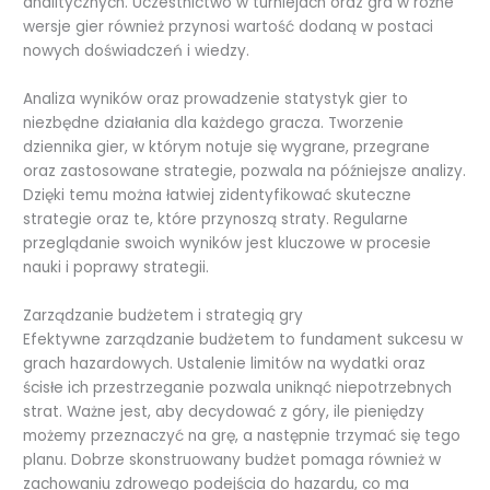
analitycznych. Uczestnictwo w turniejach oraz gra w różne
wersje gier również przynosi wartość dodaną w postaci
nowych doświadczeń i wiedzy.
Analiza wyników oraz prowadzenie statystyk gier to
niezbędne działania dla każdego gracza. Tworzenie
dziennika gier, w którym notuje się wygrane, przegrane
oraz zastosowane strategie, pozwala na późniejsze analizy.
Dzięki temu można łatwiej zidentyfikować skuteczne
strategie oraz te, które przynoszą straty. Regularne
przeglądanie swoich wyników jest kluczowe w procesie
nauki i poprawy strategii.
Zarządzanie budżetem i strategią gry
Efektywne zarządzanie budżetem to fundament sukcesu w
grach hazardowych. Ustalenie limitów na wydatki oraz
ścisłe ich przestrzeganie pozwala uniknąć niepotrzebnych
strat. Ważne jest, aby decydować z góry, ile pieniędzy
możemy przeznaczyć na grę, a następnie trzymać się tego
planu. Dobrze skonstruowany budżet pomaga również w
zachowaniu zdrowego podejścia do hazardu, co ma